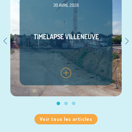
30 AVRIL 2026
TIMELAPSE VILLENEUVE
Voir tous les articles